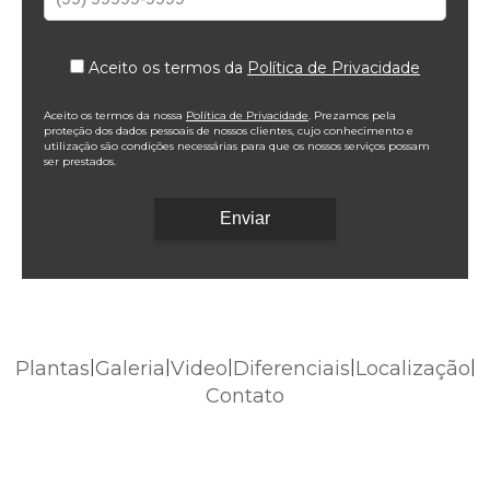
Aceito os termos da
Política de Privacidade
Aceito os termos da nossa
Política de Privacidade
. Prezamos pela
proteção dos dados pessoais de nossos clientes, cujo conhecimento e
utilização são condições necessárias para que os nossos serviços possam
ser prestados.
Plantas
|
Galeria
|
Video
|
Diferenciais
|
Localização
|
Contato