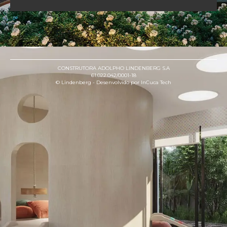
CONSTRUTORA ADOLPHO LINDENBERG S.A
61.022.042/0001-18
©️ Lindenberg -
Desenvolvido por InCuca Tech