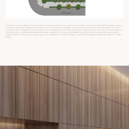
Os acessórios de produção, móveis, utensílios, revestimentos de piso e parede, forro de gesso, sancas, luminárias, painéis, armários, louças e
metais são meramente ilustrativos e não fazem parte do contrato de aquisição. Piscinas, banheiras, jacuzzis em áreas privativas não serão
entregues. Para o detalhamento dos equipamentos e acabamentos que farão parte deste empreendimento consulte o memorial descritivo.
As perspectivas e as plantas são ilustrativas, sujeitas a alterações. As cotas representadas nos ambientes são de face a face das paredes,
podendo variar em decorrência da execução e dos acabamentos a serem utilizados. O porte da vegetação ilustrada nas imagens é na fase
adulta.