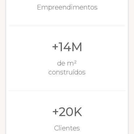
Empreendimentos
+
14
M
de m²
construídos
+
20
K
Clientes