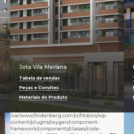
Jota Vila Mariana
Tabela de vendas
Peças e Convites
Materiais do Produto
/var/www/lindenberg.com.br/htdocs/wp-
content/plugins/oxygen/component-
framework/components/classes/code-