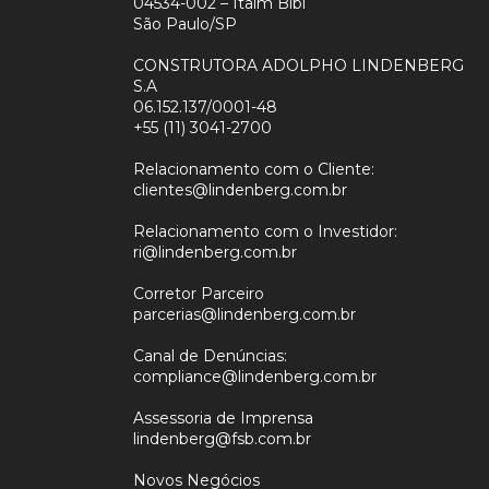
04534-002 – Itaim Bibi
São Paulo/SP
CONSTRUTORA ADOLPHO LINDENBERG
S.A
06.152.137/0001-48
+55 (11) 3041-2700
Relacionamento com o Cliente:
clientes@lindenberg.com.br
Relacionamento com o Investidor:
ri@lindenberg.com.br
Corretor Parceiro
parcerias@lindenberg.com.br
Canal de Denúncias:
compliance@lindenberg.com.br
Assessoria de Imprensa
lindenberg@fsb.com.br
Novos Negócios