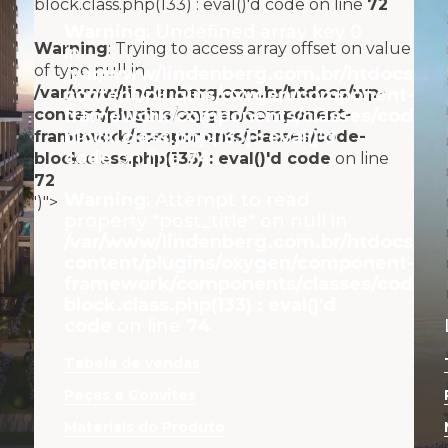
block.class.php(133) : eval()'d code on line
72
Warning
: Undefined array key 0
Warning
: Trying to access array offset on value
in
of type null in
/var/www/lindenberg.com.br/htdocs/wp
/var/www/lindenberg.com.br/htdocs/wp-
content/plugins/oxygen/component-
content/plugins/oxygen/component-
framework/components/classes/code-
block.class.php(133) : eval()'d
framework/components/classes/code-
code
on line
74
block.class.php(133) : eval()'d code
on line
72
Warning
: Attempt to read
')">
property "post_title" on null in
/var/www/lindenberg.com.br/htdocs/wp
content/plugins/oxygen/component-
framework/components/classes/code-
block.class.php(133) : eval()'d
code
on line
74
Tabela de vendas
Peças e Convites
Materiais do Produto