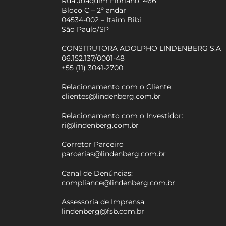
Rua Joaquim Floriano, 466
Bloco C – 2º andar
04534-002 – Itaim Bibi
São Paulo/SP
CONSTRUTORA ADOLPHO LINDENBERG S.A
06.152.137/0001-48
+55 (11) 3041-2700
Relacionamento com o Cliente:
clientes@lindenberg.com.br
Relacionamento com o Investidor:
ri@lindenberg.com.br
Corretor Parceiro
parcerias@lindenberg.com.br
Canal de Denúncias:
compliance@lindenberg.com.br
Assessoria de Imprensa
lindenberg@fsb.com.br