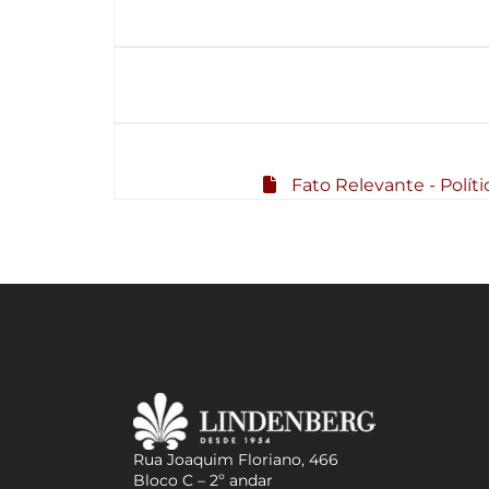
Fato Relevante - Polít
Rua Joaquim Floriano, 466
Bloco C – 2º andar