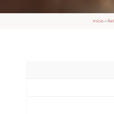
Início
»
Re